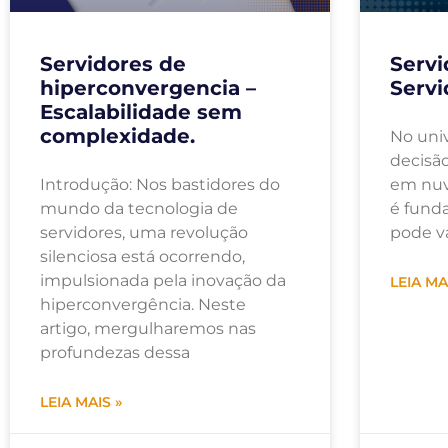
Servidores de
Serv
hiperconvergencia –
Servi
Escalabilidade sem
complexidade.
No univ
decisão
Introdução: Nos bastidores do
em nuv
mundo da tecnologia de
é funda
servidores, uma revolução
pode v
silenciosa está ocorrendo,
impulsionada pela inovação da
LEIA MA
hiperconvergência. Neste
artigo, mergulharemos nas
profundezas dessa
LEIA MAIS »