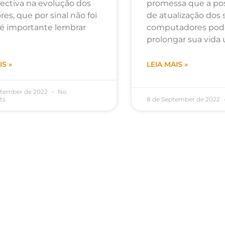
ectiva na evolução dos
promessa que a pos
res, que por sinal não foi
de atualização dos 
 é importante lembrar
computadores po
prolongar sua vida ú
IS »
LEIA MAIS »
ptember de 2022
No
ts
8 de September de 2022