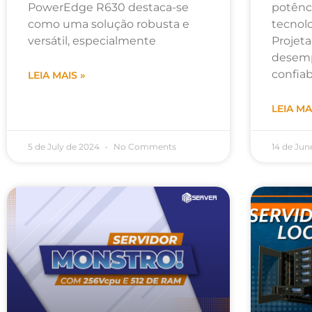
PowerEdge R630 destaca-se
potênc
como uma solução robusta e
tecnolo
versátil, especialmente
Projeta
desemp
confiab
LEIA MAIS »
LEIA MA
5 de July de 2024
No Comments
14 de Jun