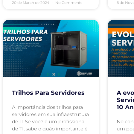
20 de March de 2024
No Comments
6 de Nov
Trilhos Para Servidores
A evo
Servi
10 An
A importância dos trilhos para
servidores em sua infraestrutura
de TI Se você é um profissional
No con
de TI, sabe o quão importante é
um pou