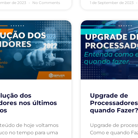
ember de 2023
No Comments
1 de September de 2023
lução dos
Upgrade de
dores nos últimos
Processadores
os
quando Fazer
teúdo de hoje voltamos
Upgrade de proces
co no tempo para uma
Como e quando Faz