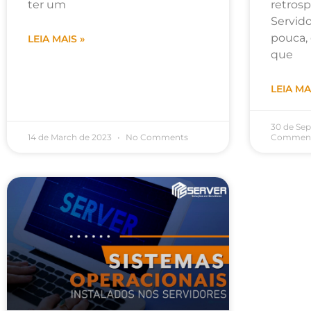
ter um
retrosp
Servido
pouca,
LEIA MAIS »
que
LEIA MA
30 de Se
14 de March de 2023
No Comments
Commen