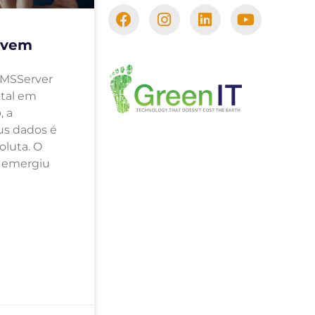
uvem
 MSServer
tal em
, a
us dados é
oluta. O
 emergiu