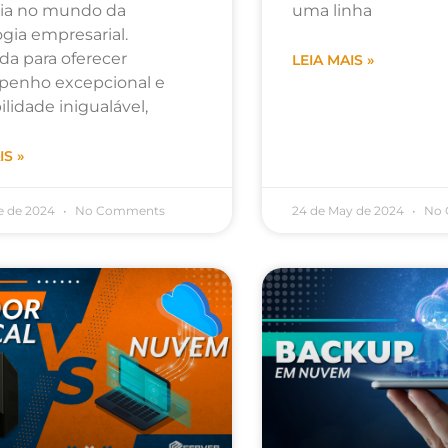
ia no mundo da
uma linha
gia empresarial.
da para oferecer
LEIA MAIS »
enho excepcional e
ilidade inigualável,
IS »
e de 2024
No Comments
24 de May de 2024
No 