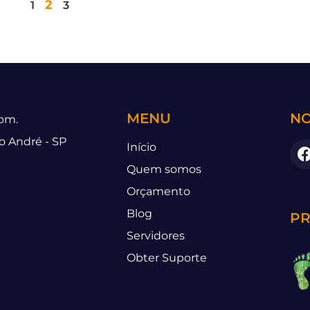
2
1
3
MENU
NO
 pm.
to André - SP
Início
Quem somos
Orçamento
Blog
PR
Servidores
Obter Suporte