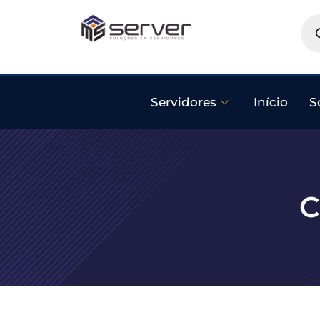
Servidores
Início
S
C