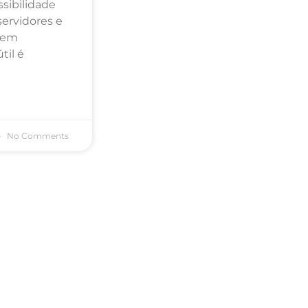
sibilidade
servidores e
dem
til é
No Comments