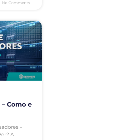
No Comments
 – Como e
?
sadores –
er? A