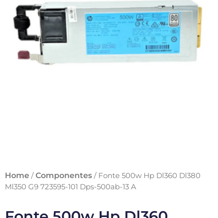
Home
Componentes
/
/ Fonte 500w Hp Dl360 Dl380
Ml350 G9 723595-101 Dps-500ab-13 A
Fonte 500w Hp Dl360