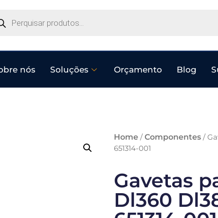
obre nós
Soluções
Orçamento
Blog
S
Home
Componentes
/
/ Ga
651314-001
Gavetas p
Dl360 Dl38