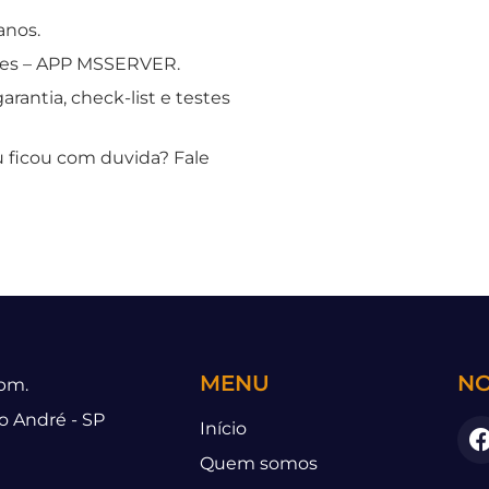
anos.
ores – APP MSSERVER.
antia, check-list e testes
u ficou com duvida? Fale
MENU
NO
 pm.
to André - SP
Início
Quem somos