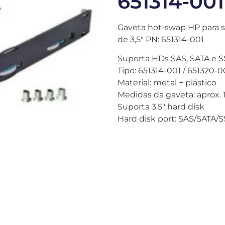
651314-001
Gaveta hot-swap HP para s
de 3,5″ PN: 651314-001
Suporta HDs SAS, SATA e 
Tipo: 651314-001 / 651320-0
Material: metal + plástico
Medidas da gaveta: aprox. 
Suporta 3.5″ hard disk
Hard disk port: SAS/SATA/S