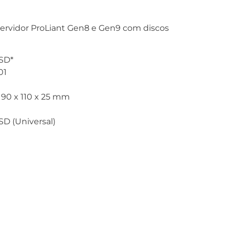
ervidor ProLiant Gen8 e Gen9 com discos
SSD*
01
190 x 110 x 25 mm
SD (Universal)