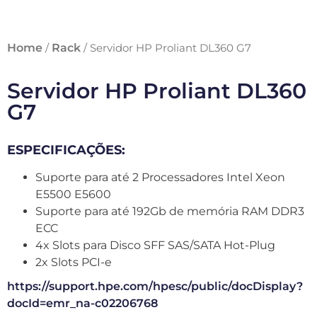
Home
Rack
/
/ Servidor HP Proliant DL360 G7
Servidor HP Proliant DL360
G7
ESPECIFICAÇÕES:
Suporte para até 2 Processadores Intel Xeon
E5500 E5600
Suporte para até 192Gb de memória RAM DDR3
ECC
4x Slots para Disco SFF SAS/SATA Hot-Plug
2x Slots PCI-e
https://support.hpe.com/hpesc/public/docDisplay?
docId=emr_na-c02206768