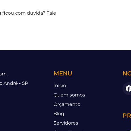
u ficou com duvida? Fale
MENU
NO
 pm.
to André - SP
Início
Quem somos
Orçamento
Blog
PR
Servidores