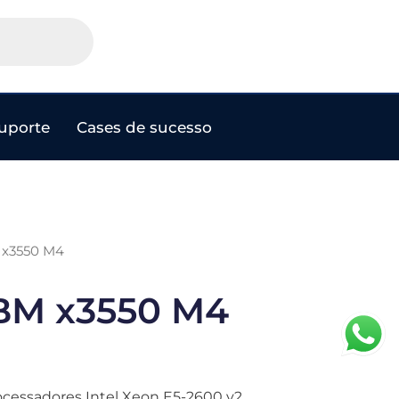
uporte
Cases de sucesso
M x3550 M4
IBM x3550 M4
ocessadores Intel Xeon E5-2600 v2