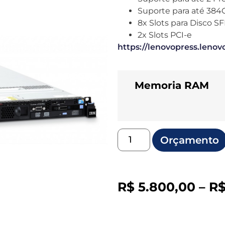
Suporte para até 38
8x Slots para Disco S
2x Slots PCI-e
https://lenovopress.leno
Memoria RAM
Orçamento
R$
5.800,00
–
R