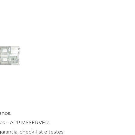
anos.
ores – APP MSSERVER.
antia, check-list e testes