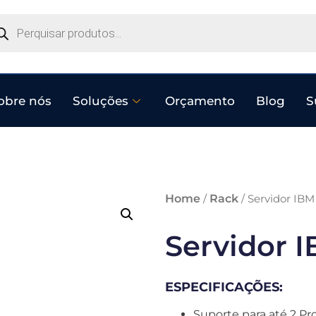
obre nós
Soluções
Orçamento
Blog
S
Home
Rack
/
/ Servidor IB
Servidor 
ESPECIFICAÇÕES:
Suporte para até 2 Pr