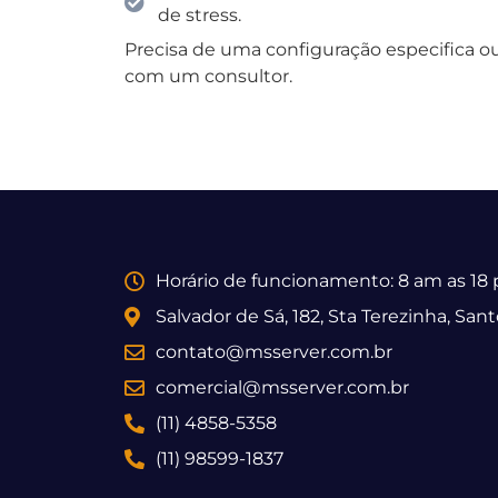
de stress.
Precisa de uma configuração especifica o
com um consultor.
Horário de funcionamento: 8 am as 18
Salvador de Sá, 182, Sta Terezinha, San
contato@msserver.com.br
comercial@msserver.com.br
(11) 4858-5358
(11) 98599-1837