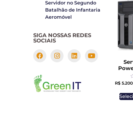
Servidor no Segundo
Batalhão de Infantaria
Aeromóvel
SIGA NOSSAS REDES
SOCIAIS
Ser
Powe
R
R$
5.200
0
o
o
Selec
5