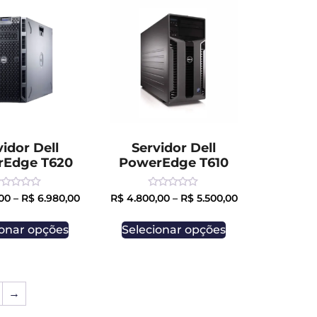
vidor Dell
Servidor Dell
rEdge T620
PowerEdge T610
ated
Rated
00
–
R$
6.980,00
R$
4.800,00
–
R$
5.500,00
0
ut
out
of
ionar opções
Selecionar opções
5
→