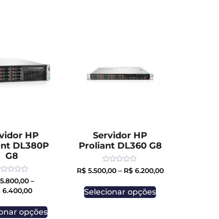
vidor HP
Servidor HP
ant DL380P
Proliant DL360 G8
G8
Rated
R$
5.500,00
–
R$
6.200,00
0
ated
5.800,00
–
out
of
$
6.400,00
Selecionar opções
ut
5
ionar opções