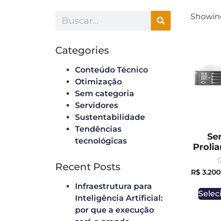
Showing
Categories
Conteúdo Técnico
Otimização
Sem categoria
Servidores
Sustentabilidade
Tendências
Se
tecnológicas
Proli
Recent Posts
R
R$
3.200
0
o
Infraestrutura para
o
Selec
5
Inteligência Artificial:
por que a execução