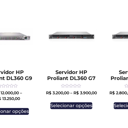
rvidor HP
Servidor HP
Ser
ant DL360 G9
Proliant DL360 G7
Prolia
ated
Rated
R
12.000,00
–
R$
3.200,00
–
R$
3.900,00
R$
2.800
0
0
$
13.250,00
ut
out
o
f
of
of
Selecionar opções
Selec
5
5
ionar opções