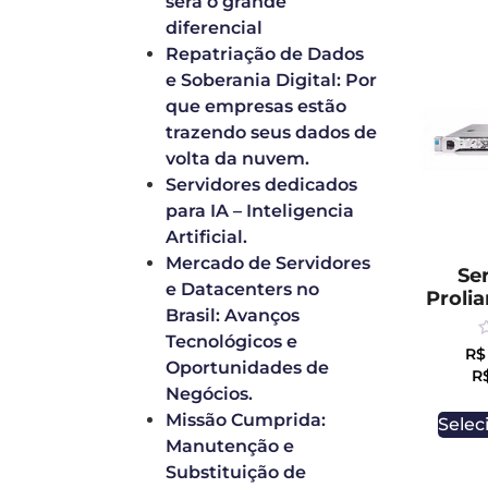
será o grande
diferencial
Repatriação de Dados
e Soberania Digital: Por
que empresas estão
trazendo seus dados de
volta da nuvem.
Servidores dedicados
para IA – Inteligencia
Artificial.
Mercado de Servidores
Se
e Datacenters no
Proli
Brasil: Avanços
Tecnológicos e
R
R$
0
Oportunidades de
R
o
Negócios.
o
5
Missão Cumprida:
Selec
Manutenção e
Substituição de