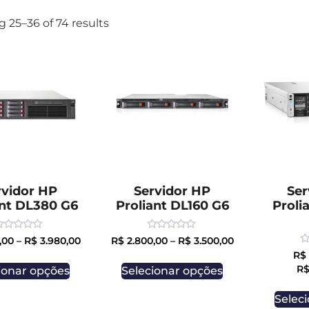
 25–36 of 74 results
rvidor HP
Servidor HP
Ser
ant DL380 G6
Proliant DL160 G6
Proli
ated
Rated
,00
–
R$
3.980,00
R$
2.800,00
–
R$
3.500,00
0
R
R$
ut
out
0
f
of
R
ionar opções
Selecionar opções
o
5
of
5
Selec