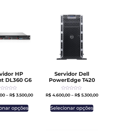
vidor HP
Servidor Dell
nt DL360 G6
PowerEdge T420
ated
Rated
,00
–
R$
3.500,00
R$
4.600,00
–
R$
5.300,00
0
ut
out
of
ionar opções
Selecionar opções
5