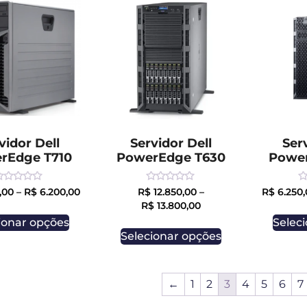
vidor Dell
Servidor Dell
Ser
rEdge T710
PowerEdge T630
Powe
ated
Rated
R
,00
–
R$
6.200,00
R$
12.850,00
–
R$
6.250,
0
0
R$
13.800,00
ut
out
o
f
of
of
ionar opções
Selec
5
5
Selecionar opções
←
1
2
3
4
5
6
7